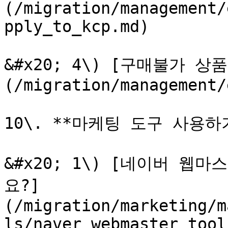
(/migration/management/
pply_to_kcp.md)

&#x20; 4\) [구매불가 
(/migration/management/
10\. **마케팅 도구 사용하기
&#x20; 1\) [네이버 
요?]
(/migration/marketing/m
ls/naver_webmaster_tool.