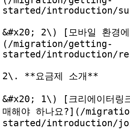
(/migration/getting-
started/introduction/su
&#x20; 2\) [모바일 환
(/migration/getting-
started/introduction/re
2\. **요금제 소개**

&#x20; 1\) [크리에이
매해야 하나요?](/migration
started/introduction/jo