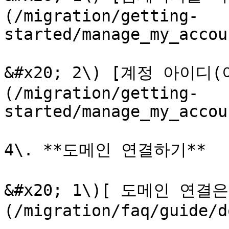
(/migration/getting-
started/manage_my_accou
&#x20; 2\) [계정 아이
(/migration/getting-
started/manage_my_accou
4\. **도메인 연결하기**

&#x20; 1\)[ 도메인 연결
(/migration/faq/guide/d